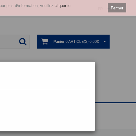
our plus d\information, veuillez
cliquer ici
Fermer
FR
Panier
0 ARTICLE(S) 0.00€