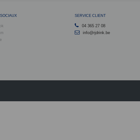
 SOCIAUX
SERVICE CLIENT
04 365 27 08
ok
info@rjdrink.be
am
e