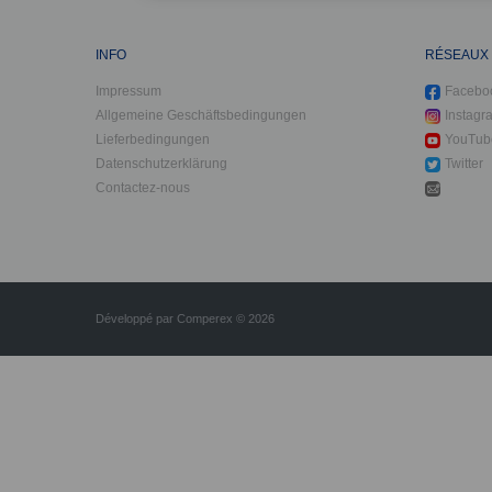
INFO
RÉSEAUX
Impressum
Facebo
Allgemeine Geschäftsbedingungen
Instagr
Lieferbedingungen
YouTub
Datenschutzerklärung
Twitter
Contactez-nous
Développé par
Comperex
© 2026