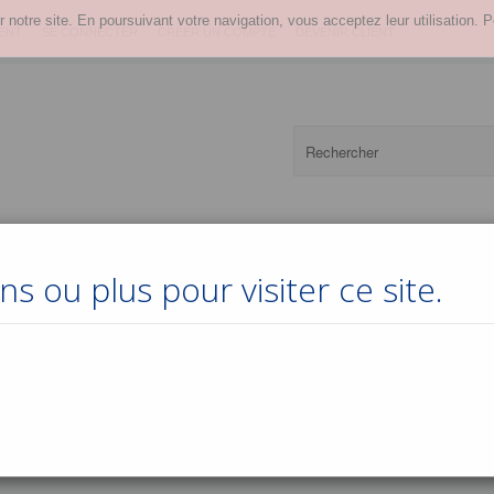
r notre site. En poursuivant votre navigation, vous acceptez leur utilisation. P
ENT
SE CONNECTER
CRÉER UN COMPTE
DEVENIR CLIENT
s ou plus pour visiter ce site.
Bières
Eaux
Softs
Alcools
Vins
Cadeaux